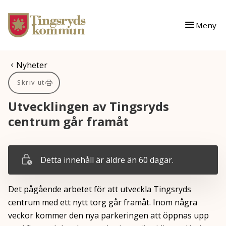
Gå till innehåll
Gå till huvudmeny
Meny
Du är här:
Nyheter
Skriv ut
Utvecklingen av Tingsryds
centrum går framåt
Detta innehåll är äldre än 60 dagar.
Det pågående arbetet för att utveckla Tingsryds
centrum med ett nytt torg går framåt. Inom några
veckor kommer den nya parkeringen att öppnas upp