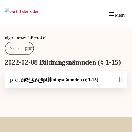
Gå till innehåll
Gå till huvudmeny
Meny
Du är här:
Protokoll
Skriv ut
2022-02-08 Bildningsnämnden (§ 1-15)
2022-02-08 Bildningsnämnden (§ 1-15)