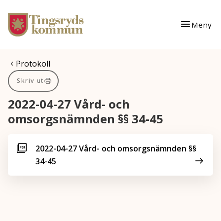
Gå till innehåll
Gå till huvudmeny
Meny
Du är här:
Protokoll
Skriv ut
2022-04-27 Vård- och
omsorgsnämnden §§ 34-45
2022-04-27 Vård- och omsorgsnämnden §§
34-45