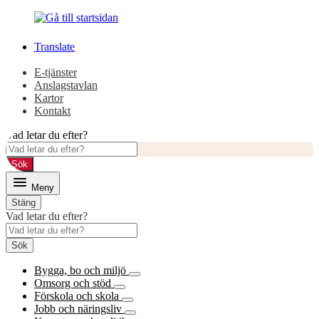
Gå
Gå
till
till
innehåll
huvudmeny
Translate
E-tjänster
Anslagstavlan
Kartor
Kontakt
Vad letar du efter?
Sök
Meny
Stäng
Vad letar du efter?
Sök
Bygga, bo och miljö
Omsorg och stöd
Förskola och skola
Jobb och näringsliv