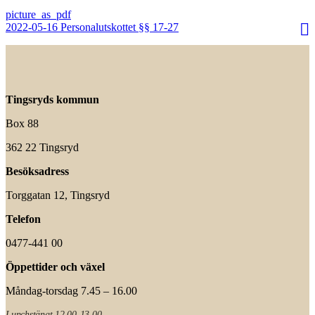
2022-05-16 Personalutskottet §§ 17-27
Tingsryds kommun
Box 88
362 22 Tingsryd
Besöksadress
Torggatan 12, Tingsryd
Telefon
0477-441 00
Öppettider och växel
Måndag-torsdag 7.45 – 16.00
Lunchstängt 12.00-13.00