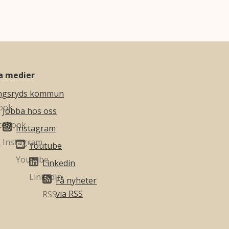
la medier
ngsryds kommun
Jobba hos oss
Instagram
Youtube
Linkedin
Få nyheter
via RSS