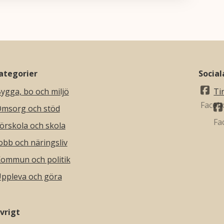
ategorier
Socia
ygga, bo och miljö
Ti
msorg och stöd
örskola och skola
obb och näringsliv
ommun och politik
ppleva och göra
vrigt