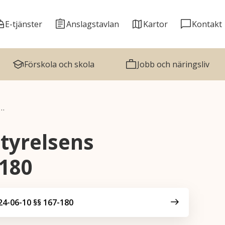
E-tjänster
Anslagstavlan
Kartor
Kontakt
Förskola och skola
Jobb och näringsliv
r…
tyrelsens
-180
4-06-10 §§ 167-180