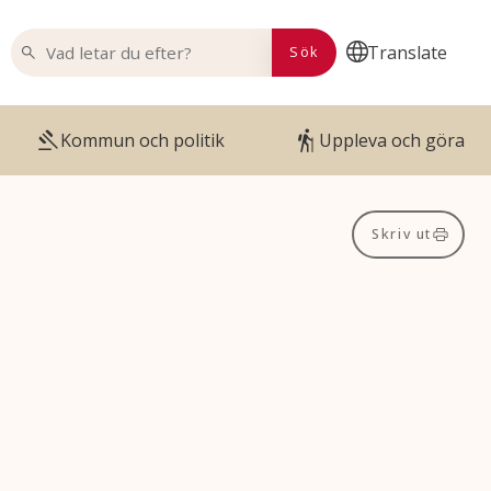
VAD LETAR DU EFTER?
Translate
Sök
Kommun och politik
Uppleva och göra
Skriv ut