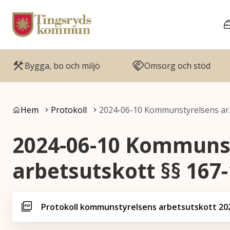
Gå till innehåll
Gå till huvudmeny
Bygga, bo och miljö
Omsorg och stöd
Du är här:
Hem
Protokoll
2024-06-10 Kommunstyrelsens a
2024-06-10 Kommuns
arbetsutskott §§ 167
Protokoll kommunstyrelsens arbetsutskott 202