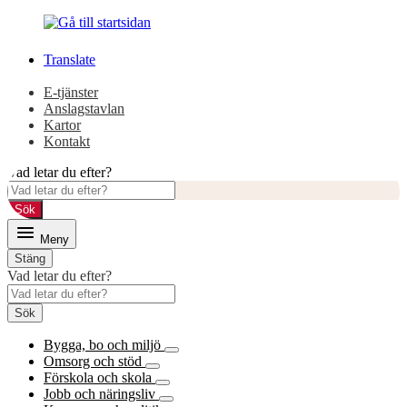
Gå
Gå
till
till
innehåll
huvudmeny
Translate
E-tjänster
Anslagstavlan
Kartor
Kontakt
Vad letar du efter?
Sök
Meny
Stäng
Vad letar du efter?
Sök
Bygga, bo och miljö
Omsorg och stöd
Förskola och skola
Jobb och näringsliv