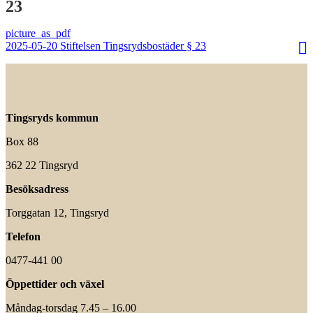
23
2025-05-20 Stiftelsen Tingsrydsbostäder § 23
Tingsryds kommun
Box 88
362 22 Tingsryd
Besöksadress
Torggatan 12, Tingsryd
Telefon
0477-441 00
Öppettider och växel
Måndag-torsdag 7.45 – 16.00