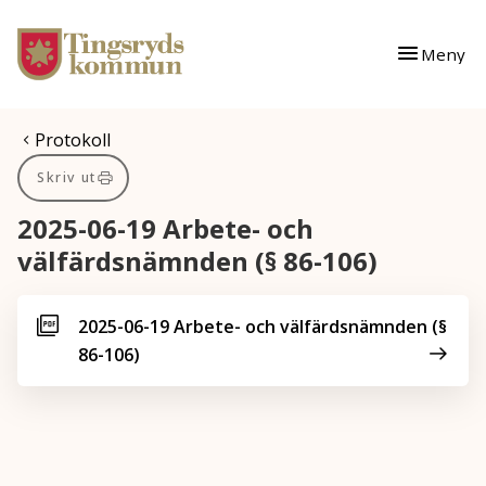
Gå till innehåll
Gå till huvudmeny
Meny
Du är här:
Protokoll
Skriv ut
2025-06-19 Arbete- och
välfärdsnämnden (§ 86-106)
2025-06-19 Arbete- och välfärdsnämnden (§
86-106)