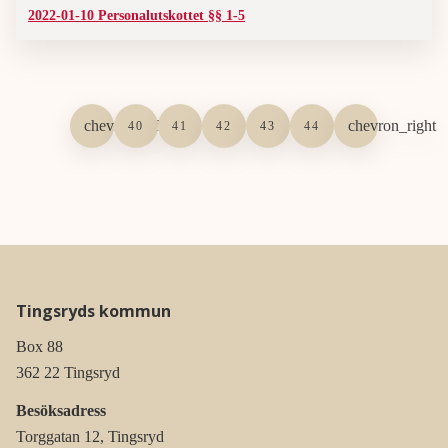
2022-01-10 Personalutskottet §§ 1-5
40
41
42
43
44
Tingsryds kommun
Box 88
362 22 Tingsryd
Besöksadress
Torggatan 12, Tingsryd