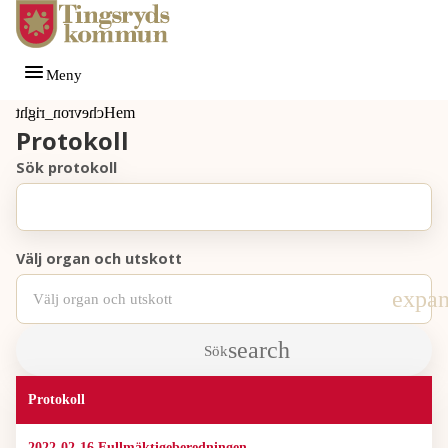
Gå till innehåll
Gå till huvudmeny
Meny
Du är här:
Hem
Protokoll
Sök protokoll
Välj organ och utskott
Välj organ och utskott
Sök
Protokoll
2022-02-16 Fullmäktigeberedningen