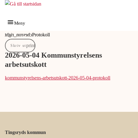
Gå till innehåll
Gå till huvudmeny
Meny
Du är här:
Protokoll
Skriv ut
2026-05-04 Kommunstyrelsens
arbetsutskott
kommunstyrelsens-arbetsutskott-2026-05-04-protokoll
Tingsryds kommun