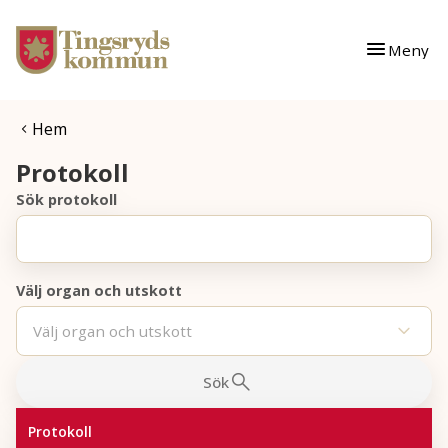
Gå till innehåll
Gå till huvudmeny
Meny
Du är här:
Hem
Protokoll
Sök protokoll
Välj organ och utskott
Välj organ och utskott
Sök
Protokoll