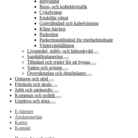
Belysning
Buss- och kollektivtrafik
Cykelvägar
Enskilda vägar
Grävtillstånd och kabelvisning
Klipp häcken
Parkering
Parkeringstillstånd för rörelsehindrade
Vinterväghållning
Livsmedel, miljö- och hälsoskydd
Samhällsplanering
Tillstånd och regler för att bygga
Vatten och avlopp
Översiktsplan och detaljplaner
Omsorg och stöd
Förskola och skola
Jobb och näringsliv
Kommun och politik
Uppleva och göra
E-tjänster
Anslagstavlan
Kartor
Kontakt