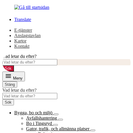
Gå
Gå
till
till
innehåll
huvudmeny
Translate
E-tjänster
Anslagstavlan
Kartor
Kontakt
Vad letar du efter?
Sök
Meny
Stäng
Vad letar du efter?
Sök
Bygga, bo och miljö
Avfallshantering
Bo i Tingsryd
Gator, trafik, och allmänna platser