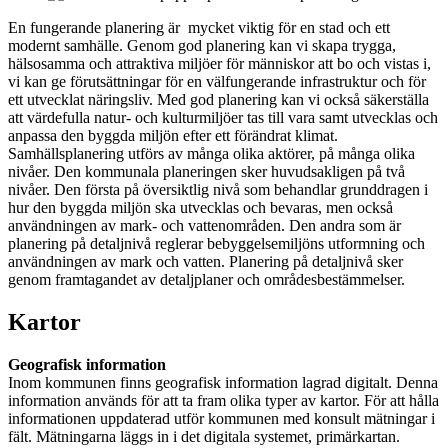
En fungerande planering är mycket viktig för en stad och ett
modernt samhälle. Genom god planering kan vi skapa trygga,
hälsosamma och attraktiva miljöer för människor att bo och vistas i,
vi kan ge förutsättningar för en välfungerande infrastruktur och för
ett utvecklat näringsliv. Med god planering kan vi också säkerställa
att värdefulla natur- och kulturmiljöer tas till vara samt utvecklas och
anpassa den byggda miljön efter ett förändrat klimat.
Samhällsplanering utförs av många olika aktörer, på många olika
nivåer. Den kommunala planeringen sker huvudsakligen på två
nivåer. Den första på översiktlig nivå som behandlar grunddragen i
hur den byggda miljön ska utvecklas och bevaras, men också
användningen av mark- och vattenområden. Den andra som är
planering på detaljnivå reglerar bebyggelsemiljöns utformning och
användningen av mark och vatten. Planering på detaljnivå sker
genom framtagandet av detaljplaner och områdesbestämmelser.
Kartor
Geografisk information
Inom kommunen finns geografisk information lagrad digitalt. Denna
information används för att ta fram olika typer av kartor. För att hålla
informationen uppdaterad utför kommunen med konsult mätningar i
fält. Mätningarna läggs in i det digitala systemet, primärkartan.