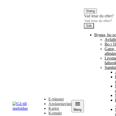
Gå
Gå
till
till
Stäng
innehåll
huvudmeny
Vad letar du efter?
Sök
Bygga, bo oc
Avfall
Bo i T
Gator, 
allmän
Livsme
hälso
Samhäl
Vad
letar
E-tjänster
du
Anslagstavlan
efter?
Kartor
Meny
Kontakt