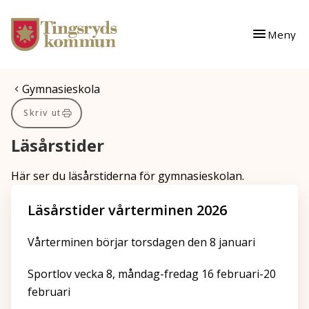
Gå till innehåll
Gå till huvudmeny
Meny
Du är här:
Gymnasieskola
Skriv ut
Läsårstider
Här ser du läsårstiderna för gymnasieskolan.
Läsårstider vårterminen 2026
Vårterminen börjar torsdagen den 8 januari
Sportlov vecka 8, måndag-fredag 16 februari-20
februari