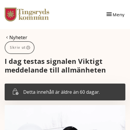
Gå till innehåll
Gå till huvudmeny
Meny
Du är här:
Nyheter
Skriv ut
I dag testas signalen Viktigt
meddelande till allmänheten
Detta innehåll är äldre än 60 dagar.