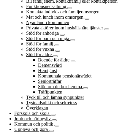
Bli familjehem, kontaktfamilj eller kontaktperson
Funktionsnedsättning
Kontakta individ- och familjeomsorgen
Mat och lunch inom omsorgen
Nyanländ i kommunen
Privata aktörer inom hushållsnära tjänster
Stöd för anhöriga
Stöd för barn och unga
Stöd för familj
Stöd för vuxna
Stöd för äldre
Boende för äldre
Demensvård
Hemtjänst
Kommunala pensionärsrådet
Seniorträffar
Stöd om du bor hemma
Träffpunkten
Tyck till och lämna synpunkter
Tystnadsplikt och sekretess
Överklagan
Förskola och skola
Jobb och näringsliv
Kommun och politik
Uppleva och göra