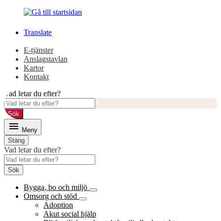
Gå
Gå
till
till
innehåll
huvudmeny
Translate
E-tjänster
Anslagstavlan
Kartor
Kontakt
Vad letar du efter?
Sök
Meny
Stäng
Vad letar du efter?
Sök
Bygga, bo och miljö
Omsorg och stöd
Adoption
Akut social hjälp