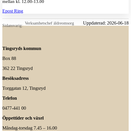
mellan kl. 12.00-13.00
Epost
Ring
Uppdaterad:
2026-06-18
Verksamhetschef äldreomsorg
Sidansvarig
Tingsryds kommun
Box 88
362 22 Tingsryd
Besöksadress
Torggatan 12, Tingsryd
Telefon
0477-441 00
Öppettider och växel
Måndag-torsdag 7.45 – 16.00