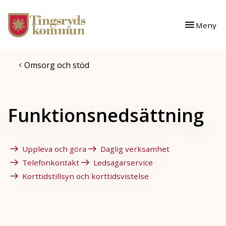
Gå till innehåll
Gå till huvudmeny
Meny
Omsorg och stöd
Funktionsnedsättning
Uppleva och göra
Daglig verksamhet
Telefonkontakt
Ledsagarservice
Korttidstillsyn och korttidsvistelse