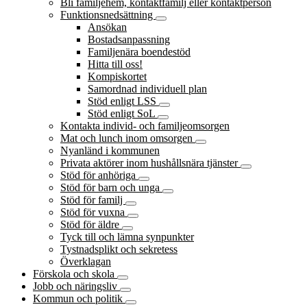
Bli familjehem, kontaktfamilj eller kontaktperson
Funktionsnedsättning
Ansökan
Bostadsanpassning
Familjenära boendestöd
Hitta till oss!
Kompiskortet
Samordnad individuell plan
Stöd enligt LSS
Stöd enligt SoL
Kontakta individ- och familjeomsorgen
Mat och lunch inom omsorgen
Nyanländ i kommunen
Privata aktörer inom hushållsnära tjänster
Stöd för anhöriga
Stöd för barn och unga
Stöd för familj
Stöd för vuxna
Stöd för äldre
Tyck till och lämna synpunkter
Tystnadsplikt och sekretess
Överklagan
Förskola och skola
Jobb och näringsliv
Kommun och politik