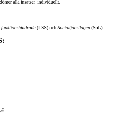
ömer alla insatser individuellt.
a funktionshindrade
(LSS) och
Socialtjänstlagen
(SoL).
S:
L: