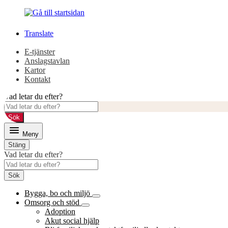
Gå
Gå
till
till
innehåll
huvudmeny
Translate
E-tjänster
Anslagstavlan
Kartor
Kontakt
Vad letar du efter?
Sök
Meny
Stäng
Vad letar du efter?
Sök
Bygga, bo och miljö
Omsorg och stöd
Adoption
Akut social hjälp