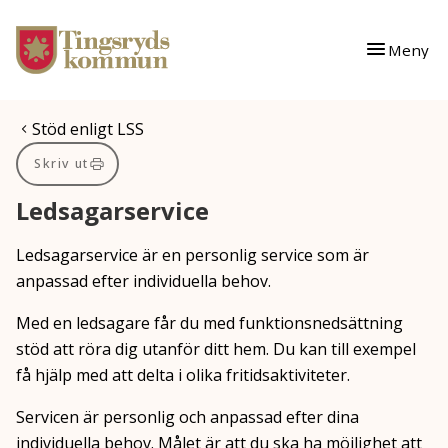
Gå till innehåll
Gå till huvudmeny
Meny
Du är här:
Stöd enligt LSS
Skriv ut
Ledsagarservice
Ledsagarservice är en personlig service som är
anpassad efter individuella behov.
Med en ledsagare får du med funktionsnedsättning
stöd att röra dig utanför ditt hem. Du kan till exempel
få hjälp med att delta i olika fritidsaktiviteter.
Servicen är personlig och anpassad efter dina
individuella behov. Målet är att du ska ha möjlighet att