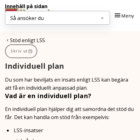
Innehåll på sidan
Gå till innehåll
Gå till huvudmeny
Meny
Så ansöker du
Du är här:
Stöd enligt LSS
Skriv ut
Individuell plan
Du som har beviljats en insats enligt LSS kan begära
att få en individuellt anpassad plan.
Vad är en individuell plan?
En individuell plan hjälper dig att samordna det stöd du
får. Det kan handla om stöd från exempelvis:
LSS-insatser