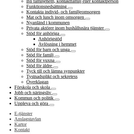
Bli familjehem, kontaktfamilj eller kontaktperson
Funktionsnedsättning
Kontakta individ- och familjeomsorgen
Mat och lunch inom omsorgen
Nyanländ i kommunen
Privata aktörer inom hushållsnära tjänster
Stöd för anhöriga
Anhörigstöd
Avlösning i hemmet
Stöd för barn och unga
Stöd för familj
Stöd för vuxna
Stöd för äldre
Tyck till och lämna synpunkter
Tystnadsplikt och sekretess
Överklagan
Förskola och skola
Jobb och näringsliv
Kommun och politik
Uppleva och göra
E-tjänster
Anslagstavlan
Kartor
Kontakt