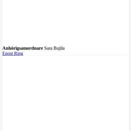
Anhörigsamordnare
Sara Bujila
Epost
Ring
M