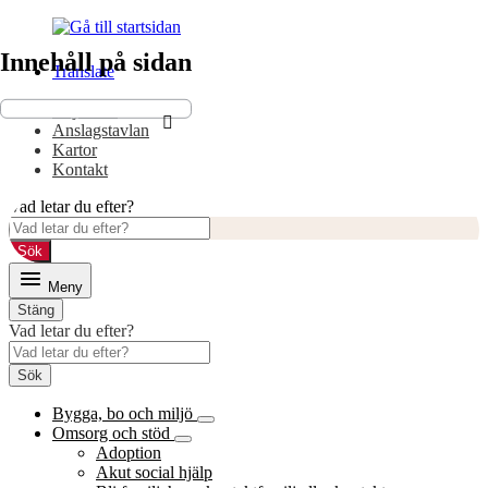
Gå
Gå
till
till
Innehåll på sidan
innehåll
huvudmeny
Translate
E-tjänster
Anslagstavlan
Kartor
Kontakt
Vad letar du efter?
Sök
Meny
Stäng
Vad letar du efter?
Sök
Bygga, bo och miljö
Omsorg och stöd
Adoption
Akut social hjälp