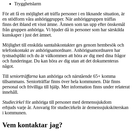
Trygghetslarm
För att få en möjlighet att träffa personer i en liknande situation, är
en stödform våra anhöriggrupper. När anhöriggruppen träffas
finns det ibland ett visst ämne. Ämnen som tas upp efter önskemål
från gruppen anhöriga. Vi bjuder då in personer som har särskilda
kunskaper i just det ämnet.
Möjlighet till enskilda samtalskontakter ges genom hembesök och
telefonkontakt av anhörigsamordnare. Anhörigsamordnaren har
tystnadsplikt och du är välkommen att höra av dig med dina frågor
och funderingar. Du kan höra av dig utan att det dokumenteras
något.
Till
seniorträffarna
kan anhöriga och närstående 65+ komma
tillsammans. Seniorträffar finns över hela kommunen. Där finns
personal och frivilliga till hjälp. Mer information finns under relaterat
innehåll.
Studiecirkel
för anhöriga till personer med demenssjukdom
erbjuds varje år. Ansvarig för studiecirkeln är demenssjuksköterskan
i kommunen.
Vem kontaktar jag?