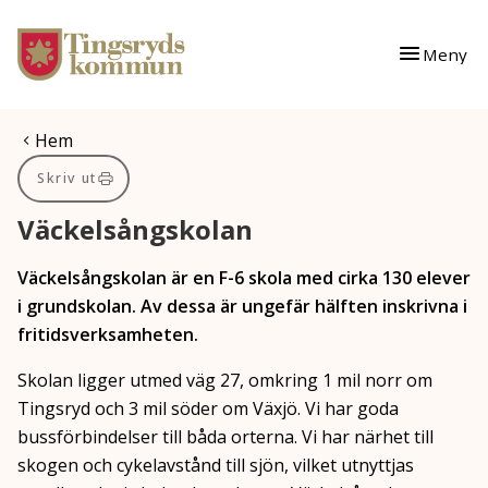
Gå till innehåll
Gå till huvudmeny
Meny
Du är här:
Hem
Skriv ut
Väckelsångskolan
Väckelsångskolan är en F-6 skola med cirka 130 elever
i grundskolan. Av dessa är ungefär hälften inskrivna i
fritidsverksamheten.
Skolan ligger utmed väg 27, omkring 1 mil norr om
Tingsryd och 3 mil söder om Växjö. Vi har goda
bussförbindelser till båda orterna. Vi har närhet till
skogen och cykelavstånd till sjön, vilket utnyttjas