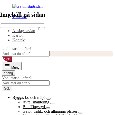
Gå
Gå
till
till
Innehåll på sidan
innehåll
huvudmeny
Translate
E-tjänster
Anslagstavlan
Kartor
Kontakt
Vad letar du efter?
Sök
Meny
Stäng
Vad letar du efter?
Sök
Bygga, bo och miljö
Avfallshantering
Bo i Tingsryd
Gator, trafik, och allmänna platser