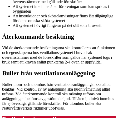
överensstämmer med gällande föreskrifter
Att systemet inte innehåller föroreningar som kan spridas i
byggnaden
Att instruktioner och skötselanvisningar finns lätt tillgängliga
för dem som ska sköta systemet
Att systemet i övrigt fungerar på det sätt som är avsett
Återkommande besiktning
Vid de återkommande besiktningarna ska kontrolleras att funktionen
och egenskaperna hos ventilationssystemet i huvudsak
överensstämmer med de föreskrifter som gällde när systemet togs i
bruk samt att kraven enligt punkterna 2-4 ovan är uppfyllda.
Buller från ventilationsanläggning
Buller inom- och utomhus från ventilationsanläggningar ska alltid
beaktas. Vid kontroll av ny anläggning ska ljudnivåmätning alltid
utföras. Vid återkommande kontroll ska mätning utföras om
anläggningen bedöms avge störande ljud. Tillåten ljudnivå inomhus
får ej överstiga gällande föreskrifter. För utomhus-buller ska
Naturvårdsverkets riktlinjer uppfyllas.