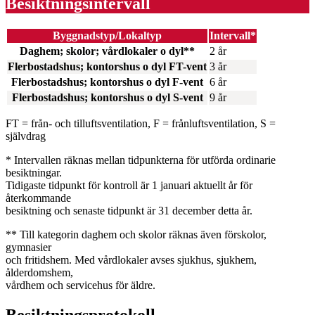
Besiktningsintervall
Byggnadstyp/Lokaltyp
Intervall*
Daghem; skolor; vårdlokaler o dyl**
2 år
Flerbostadshus; kontorshus o dyl FT-vent
3 år
Flerbostadshus; kontorshus o dyl F-vent
6 år
Flerbostadshus; kontorshus o dyl S-vent
9 år
FT = från- och tilluftsventilation, F = frånluftsventilation, S =
självdrag
* Intervallen räknas mellan tidpunkterna för utförda ordinarie
besiktningar.
Tidigaste tidpunkt för kontroll är 1 januari aktuellt år för
återkommande
besiktning och senaste tidpunkt är 31 december detta år.
** Till kategorin daghem och skolor räknas även förskolor,
gymnasier
och fritidshem. Med vårdlokaler avses sjukhus, sjukhem,
ålderdomshem,
vårdhem och servicehus för äldre.
Besiktningsprotokoll