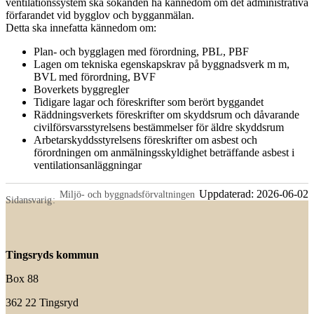
ventilationssystem ska sökanden ha kännedom om det administrativa
förfarandet vid bygglov och bygganmälan.
Detta ska innefatta kännedom om:
Plan- och bygglagen med förordning, PBL, PBF
Lagen om tekniska egenskapskrav på byggnadsverk m m,
BVL med förordning, BVF
Boverkets byggregler
Tidigare lagar och föreskrifter som berört byggandet
Räddningsverkets föreskrifter om skyddsrum och dåvarande
civilförsvarsstyrelsens bestämmelser för äldre skyddsrum
Arbetarskyddsstyrelsens föreskrifter om asbest och
förordningen om anmälningsskyldighet beträffande asbest i
ventilationsanläggningar
Uppdaterad:
2026-06-02
Miljö- och byggnadsförvaltningen
Sidansvarig
Tingsryds kommun
Box 88
362 22 Tingsryd