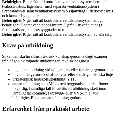
Behörighet E
ger rätt att kontrollera ventilationssystem i en- och
tvåbostadshus, lägenheter med separata ventilationssystem i
flerbostadshus samt ventilationssystem S (självdrag) i flerbostadshus
och kontorsbyggnader.
Behörighet N
ger rätt att kontrollera ventilationssystem enligt
behörighet E samt ventilationssystem F (frånluftsventilation) i
flerbostadshus, kontorsbyggnader m m.
Behörighet K
ger rätt att kontrollera ventilationssystem av alla slag.
Krav på utbildning
Sökanden ska ha allmän teknisk kunskap genom avlagd examen
från någon av följande utbildningar: teknisk högskola
ingenjörsutbildning vid tidigare tre- eller fyraårigt gymnasium
nuvarande gymnasieskolans fyra- eller femåriga tekniska linje
yrkesteknisk högskoleutbildning, YTH
annan utbildning som Miljö- och byggnadsnämnden finner
likvärdig. I samtliga fall förutsätts att utbildning skett inom
lämpligt fackområde, t ex bygg- eller VVS-linje. Vid
behörighet E kan annan utbildning godtas.
Erfarenhet från praktiskt arbete