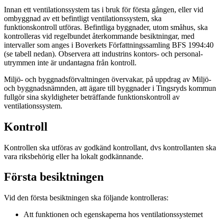
Innan ett ventilationssystem tas i bruk för första gången, eller vid
ombyggnad av ett befintligt ventilationssystem, ska
funktionskontroll utföras. Befintliga byggnader, utom småhus, ska
kontrolleras vid regelbundet återkommande besiktningar, med
intervaller som anges i Boverkets Författningssamling BFS 1994:40
(se tabell nedan). Observera att industrins kontors- och personal-
utrymmen inte är undantagna från kontroll.
Miljö- och byggnadsförvaltningen övervakar, på uppdrag av Miljö-
och byggnadsnämnden, att ägare till byggnader i Tingsryds kommun
fullgör sina skyldigheter beträffande funktionskontroll av
ventilationssystem.
Kontroll
Kontrollen ska utföras av godkänd kontrollant, dvs kontrollanten ska
vara riksbehörig eller ha lokalt godkännande.
Första besiktningen
Vid den första besiktningen ska följande kontrolleras:
Att funktionen och egenskaperna hos ventilationssystemet