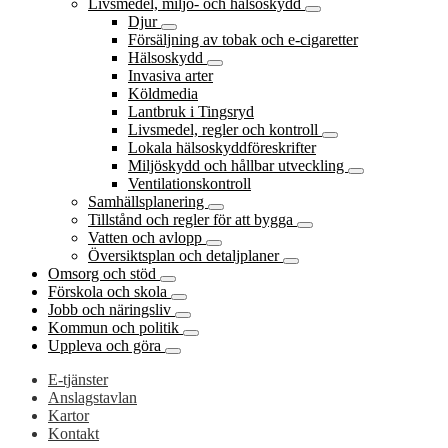
Livsmedel, miljö- och hälsoskydd
Djur
Försäljning av tobak och e-cigaretter
Hälsoskydd
Invasiva arter
Köldmedia
Lantbruk i Tingsryd
Livsmedel, regler och kontroll
Lokala hälsoskyddföreskrifter
Miljöskydd och hållbar utveckling
Ventilationskontroll
Samhällsplanering
Tillstånd och regler för att bygga
Vatten och avlopp
Översiktsplan och detaljplaner
Omsorg och stöd
Förskola och skola
Jobb och näringsliv
Kommun och politik
Uppleva och göra
E-tjänster
Anslagstavlan
Kartor
Kontakt