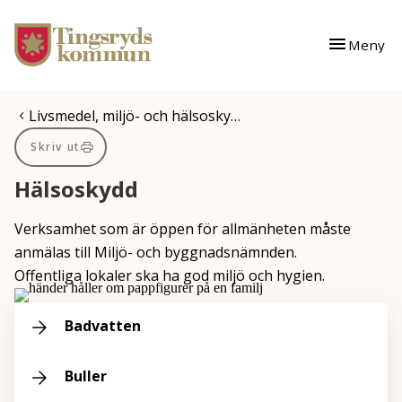
Gå till innehåll
Gå till huvudmeny
Meny
Du är här:
Livsmedel, miljö- och hälsosky…
Skriv ut
Hälsoskydd
Verksamhet som är öppen för allmänheten måste
anmälas till Miljö- och byggnadsnämnden.
Offentliga lokaler ska ha god miljö och hygien.
Badvatten
Buller