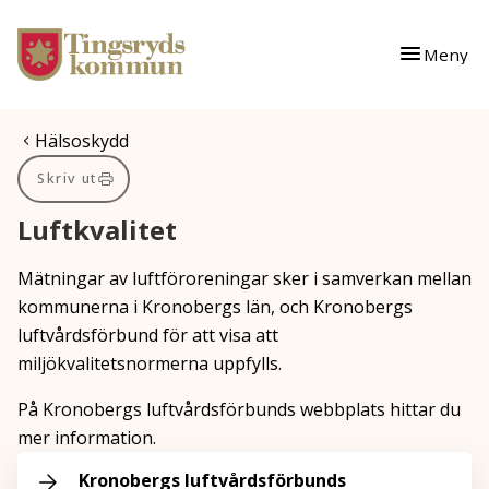
Gå till innehåll
Gå till huvudmeny
Meny
Du är här:
Hälsoskydd
Skriv ut
Luftkvalitet
Mätningar av luftföroreningar sker i samverkan mellan
kommunerna i Kronobergs län, och Kronobergs
luftvårdsförbund för att visa att
miljökvalitetsnormerna uppfylls.
På Kronobergs luftvårdsförbunds webbplats hittar du
mer information.
Kronobergs luftvårdsförbunds