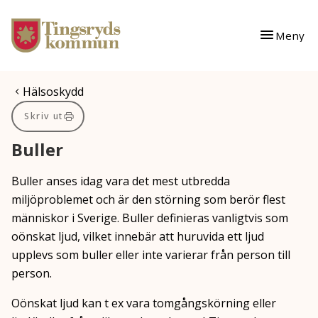
Gå till innehåll
Gå till huvudmeny
Meny
Du är här:
Hälsoskydd
Skriv ut
Buller
Buller anses idag vara det mest utbredda
miljöproblemet och är den störning som berör flest
människor i Sverige. Buller definieras vanligtvis som
oönskat ljud, vilket innebär att huruvida ett ljud
upplevs som buller eller inte varierar från person till
person.
Oönskat ljud kan t ex vara tomgångskörning eller