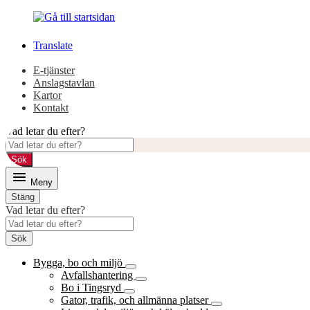
Gå
Gå
till
till
innehåll
huvudmeny
Translate
E-tjänster
Anslagstavlan
Kartor
Kontakt
Vad letar du efter?
Sök
Meny
Stäng
Vad letar du efter?
Sök
Bygga, bo och miljö
Avfallshantering
Bo i Tingsryd
Gator, trafik, och allmänna platser