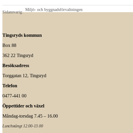
Miljö- och byggnadsförvaltningen
Sidansvarig
Tingsryds kommun
Box 88
362 22 Tingsryd
Besöksadress
Torggatan 12, Tingsryd
Telefon
0477-441 00
Öppettider och växel
Måndag-torsdag 7.45 – 16.00
Lunchstängt 12.00-13.00