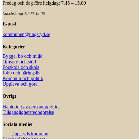
Fredag och dag före helgdag: 7.45 – 15.00
Lunchstängt 12.00-13.00
E-post
kommunen@tingsryd.se
Kategorier
Bygga, bo och miljö
Omsorg och stöd
Förskola och skola
Jobb och näringsliv
Kommun och politik
Uppleva och göra
Övrigt
Hantering av personuppgifter
Tillgänglighetsredogörelse
Sociala medier
Tingsryds kommun