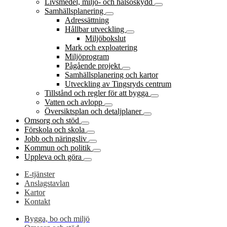
Livsmedel, miljö- och hälsoskydd
Samhällsplanering
Adressättning
Hållbar utveckling
Miljöbokslut
Mark och exploatering
Miljöprogram
Pågående projekt
Samhällsplanering och kartor
Utveckling av Tingsryds centrum
Tillstånd och regler för att bygga
Vatten och avlopp
Översiktsplan och detaljplaner
Omsorg och stöd
Förskola och skola
Jobb och näringsliv
Kommun och politik
Uppleva och göra
E-tjänster
Anslagstavlan
Kartor
Kontakt
Bygga, bo och miljö