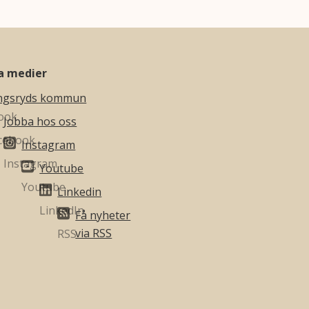
la medier
ngsryds kommun
Jobba hos oss
Instagram
Youtube
Linkedin
Få nyheter
via RSS