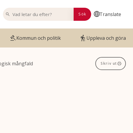
VAD LETAR DU EFTER?
Translate
Sök
Kommun och politik
Uppleva och göra
ogisk mångfald
Skriv ut