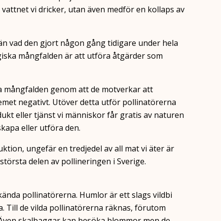
vattnet vi dricker, utan även medför en kollaps av
n vad den gjort någon gång tidigare under hela
ogiska mångfalden är att utföra åtgärder som
ka mångfalden genom att de motverkar att
emet negativt. Utöver detta utför pollinatörerna
ukt eller tjänst vi människor får gratis av naturen
kapa eller utföra den.
ktion, ungefär en tredjedel av all mat vi äter är
törsta delen av pollineringen i Sverige.
nda pollinatörerna. Humlor är ett slags vildbi
na. Till de vilda pollinatörerna räknas, förutom
r. Även skalbaggar kan besöka blommor men de