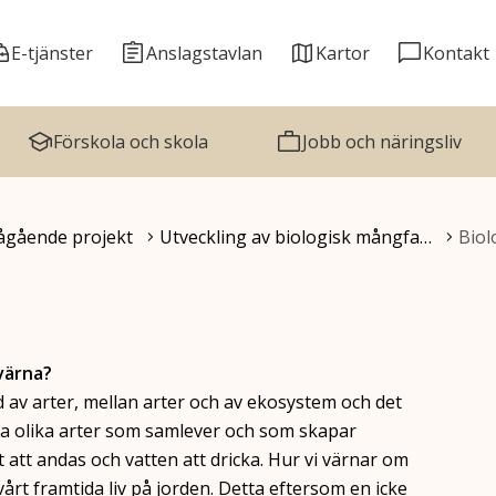
E-tjänster
Anslagstavlan
Kartor
Kontakt
Förskola och skola
Jobb och näringsliv
ågående projekt
Utveckling av biologisk mångfa…
Biol
 värna?
 av arter, mellan arter och av ekosystem och det
lera olika arter som samlever och som skapar
att andas och vatten att dricka. Hur vi värnar om
årt framtida liv på jorden. Detta eftersom en icke