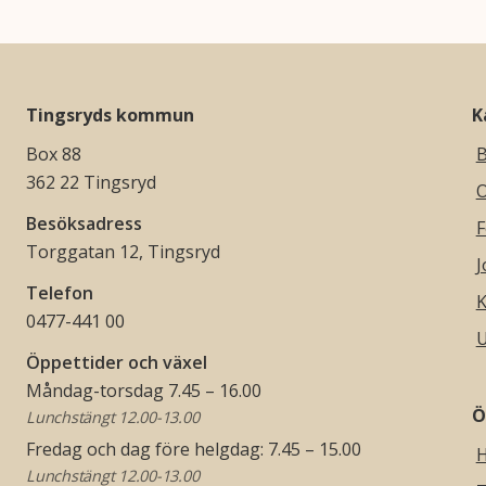
Tingsryds kommun
K
Box 88
B
362 22 Tingsryd
O
Besöksadress
F
Torggatan 12, Tingsryd
J
Telefon
K
0477-441 00
U
Öppettider och växel
Måndag-torsdag 7.45 – 16.00
Ö
Lunchstängt 12.00-13.00
Fredag och dag före helgdag: 7.45 – 15.00
H
Lunchstängt 12.00-13.00