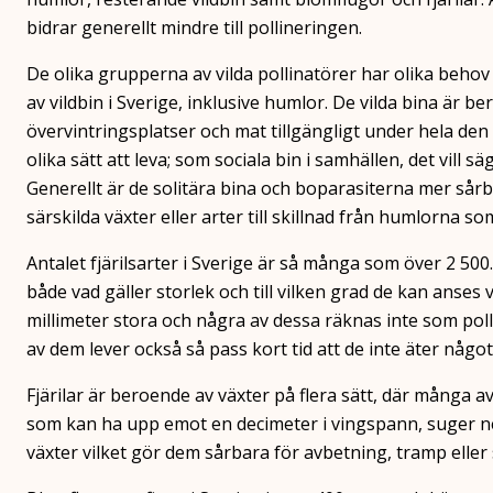
bidrar generellt mindre till pollineringen.
De olika grupperna av vilda pollinatörer har olika behov 
av vildbin i Sverige, inklusive humlor. De vilda bina är b
övervintringsplatser och mat tillgängligt under hela den 
olika sätt att leva; som sociala bin i samhällen, det vill 
Generellt är de solitära bina och boparasiterna mer sår
särskilda växter eller arter till skillnad från humlorna so
Antalet fjärilsarter i Sverige är så många som över 2 500.
både vad gäller storlek och till vilken grad de kan anses
millimeter stora och några av dessa räknas inte som poll
av dem lever också så pass kort tid att de inte äter något
Fjärilar är beroende av växter på flera sätt, där många a
som kan ha upp emot en decimeter i vingspann, suger nekt
växter vilket gör dem sårbara för avbetning, tramp eller 