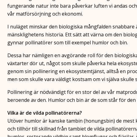
fungerande natur inte bara påverkar luften vi andas och 
vår matförsörjning och ekonomi.
I nuläget minskar den biologiska mångfalden snabbare ä
mänsklighetens historia. Ett sätt att värna om den biol
gynnar pollinatörer som till exempel humlor och bin.
Dessa har nämligen en avgörande roll för den biologis
växtarter dör ut, något som skulle påverka hela ekosyst
genom sin pollinering en ekosystemtjänst, alltså en prod
men som skulle vara väldigt kostsam om vi själva skulle s
Pollinering är nödvändigt för en stor del av vår matprodu
beroende av den. Humlor och bin är de som står för den s
Vilka är de vilda pollinatörerna?
Utöver humlor är kanske tambin (honungsbin) de mest kä
och tillhör till skillnad från tambiet de vilda pollinatörer
humlor, resterande vildbin samt blomflugor och fjärila