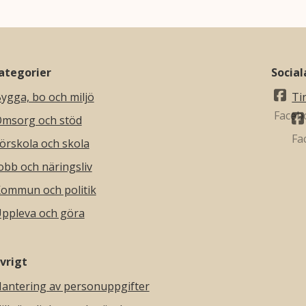
ategorier
Socia
ygga, bo och miljö
Ti
msorg och stöd
örskola och skola
obb och näringsliv
ommun och politik
ppleva och göra
vrigt
antering av personuppgifter