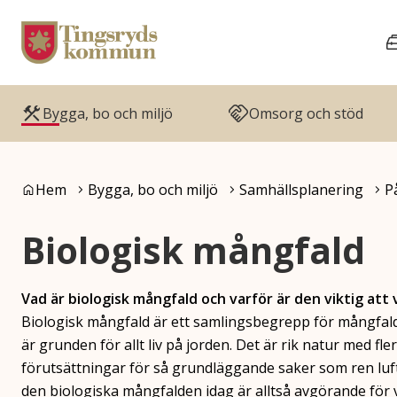
Gå till innehåll
Gå till huvudmeny
Bygga, bo och miljö
Omsorg och stöd
Du är här:
Hem
Bygga, bo och miljö
Samhällsplanering
P
Biologisk mångfald
Vad är biologisk mångfald och varför är den viktig att
Biologisk mångfald är ett samlingsbegrepp för mångfald
är grunden för allt liv på jorden. Det är rik natur med f
förutsättningar för så grundläggande saker som ren luft 
den biologiska mångfalden idag är alltså avgörande för v