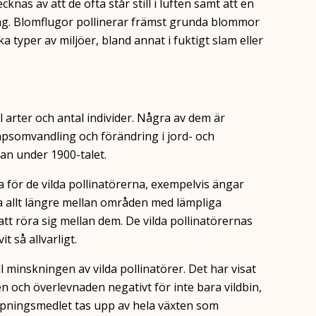
knas av att de ofta står still i luften samt att en
ing. Blomflugor pollinerar främst grunda blommor
a typer av miljöer, bland annat i fuktigt slam eller
l arter och antal individer. Några av dem är
apsomvandling och förändring i jord- och
an under 1900-talet.
 för de vilda pollinatörerna, exempelvis ängar
 allt längre mellan områden med lämpliga
t att röra sig mellan dem. De vilda pollinatörernas
t så allvarligt.
minskningen av vilda pollinatörer. Det har visat
 och överlevnaden negativt för inte bara vildbin,
pningsmedlet tas upp av hela växten som