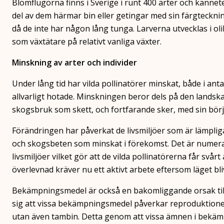
Blomflugorna finns i Sverige i runt 400 arter och kännetec
del av dem härmar bin eller getingar med sin färgteckn
då de inte har någon lång tunga. Larverna utvecklas i olik
som växtätare på relativt vanliga växter.
Minskning av arter och individer
Under lång tid har vilda pollinatörer minskat, både i anta
allvarligt hotade. Minskningen beror dels på den landsk
skogsbruk som skett, och fortfarande sker, med sin börj
Förändringen har påverkat de livsmiljöer som är lämpliga
och skogsbeten som minskat i förekomst. Det är numera
livsmiljöer vilket gör att de vilda pollinatörerna får svår
överlevnad kräver nu ett aktivt arbete eftersom läget blivi
Bekämpningsmedel är också en bakomliggande orsak till 
sig att vissa bekämpningsmedel påverkar reproduktionen
utan även tambin. Detta genom att vissa ämnen i bekäm