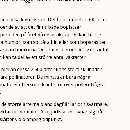
och olika levnadssätt. Det finns ungefär 300 arter
eroende av att det finns både boplatser,
perioden på året då de är aktiva. De kan ha tre
säga humlor, som solitära bin eller som boparasiter.
bara än humlorna. De är mer beroende av ett antal
m kan ta del av ett större antal växtarter.
 Mellan dessa 2 500 arter finns stora skillnader,
 vara pollinatörer. De minsta är bara några
inatörer eftersom de inte för över pollen. Några
.
v de större arterna bland dagfjärilar och svärmare,
ar ur blommor. Alla fjärilslarver livnär sig på
slåtter vid olämplig tidpunkt.