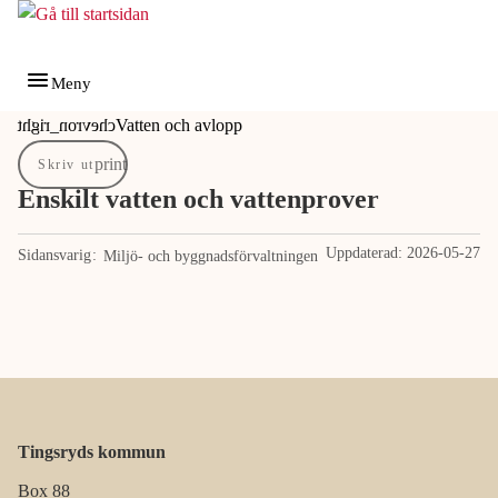
Gå till innehåll
Gå till huvudmeny
Meny
Du är här:
Vatten och avlopp
Skriv ut
Enskilt vatten och vattenprover
Uppdaterad:
2026-05-27
Sidansvarig
Miljö- och byggnadsförvaltningen
Tingsryds kommun
Box 88