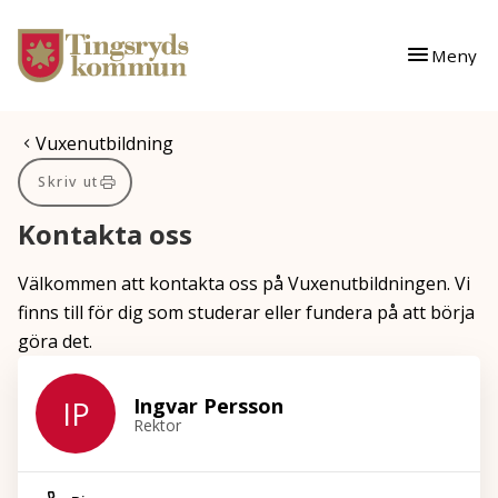
Gå till innehåll
Gå till huvudmeny
Meny
Du är här:
Vuxenutbildning
Skriv ut
Kontakta oss
Välkommen att kontakta oss på Vuxenutbildningen. Vi
finns till för dig som studerar eller fundera på att börja
göra det.
Ingvar Persson
IP
Rektor