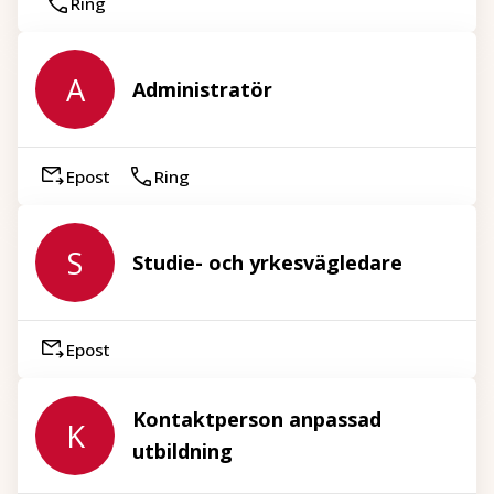
Ring
A
Administratör
Epost
Ring
S
Studie- och yrkesvägledare
Epost
Kontaktperson anpassad
K
utbildning