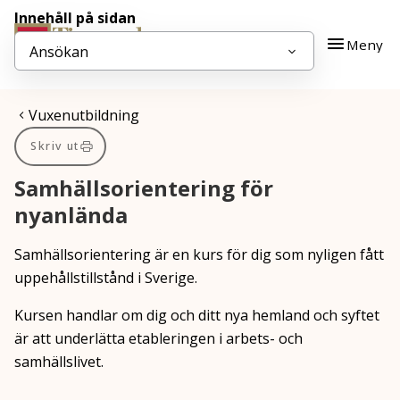
Innehåll på sidan
Gå till innehåll
Gå till huvudmeny
Meny
Ansökan
Du är här:
Vuxenutbildning
Skriv ut
Samhällsorientering för
nyanlända
Samhällsorientering är en kurs för dig som nyligen fått
uppehållstillstånd i Sverige.
Kursen handlar om dig och ditt nya hemland och syftet
är att underlätta etableringen i arbets- och
samhällslivet.