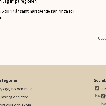
n väg in’ på regionen.
6 till 17 år samt närstående kan ringa för
.
Uppd
ategorier
Socia
ygga, bo och miljö
Ti
msorg och stöd
örskola och skola