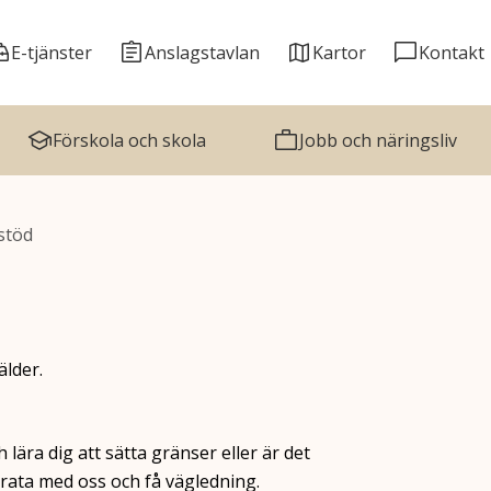
E-tjänster
Anslagstavlan
Kartor
Kontakt
Förskola och skola
Jobb och näringsliv
stöd
älder.
 lära dig att sätta gränser eller är det
prata med oss och få vägledning.