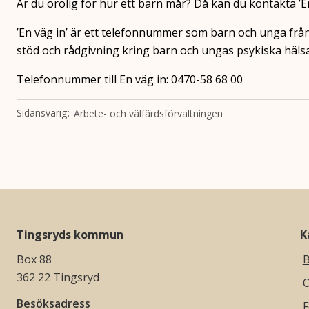
Är du orolig för hur ett barn mår? Då kan du kontakta ’E
’En väg in’ är ett telefonnummer som barn och unga från 
stöd och rådgivning kring barn och ungas psykiska hälsa
Telefonnummer till En väg in: 0470-58 68 00
Sidansvarig
Arbete- och välfärdsförvaltningen
Tingsryds kommun
K
Box 88
B
362 22 Tingsryd
O
Besöksadress
F