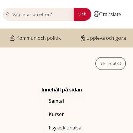
VAD LETAR DU EFTER?
Translate
Sök
Kommun och politik
Uppleva och göra
Skriv ut
Innehåll på sidan
Samtal
Kurser
Psykisk ohälsa