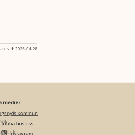
aterad:
2026-04-28
la medier
ngsryds kommun
Jobba hos oss
Instagram