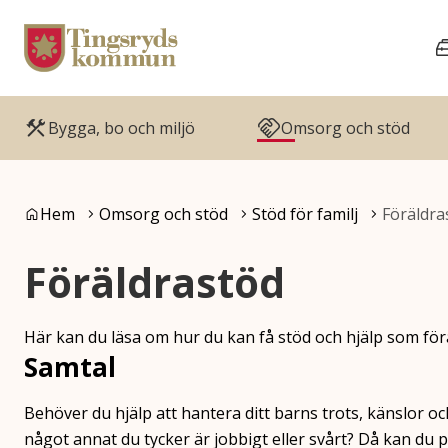
Gå till innehåll
Gå till huvudmeny
Bygga, bo och miljö
Omsorg och stöd
Du är här:
Hem
Omsorg och stöd
Stöd för familj
Föräldra
Föräldrastöd
Här kan du läsa om hur du kan få stöd och hjälp som för
Samtal
Behöver du hjälp att hantera ditt barns trots, känslor och
något annat du tycker är jobbigt eller svårt? Då kan du 