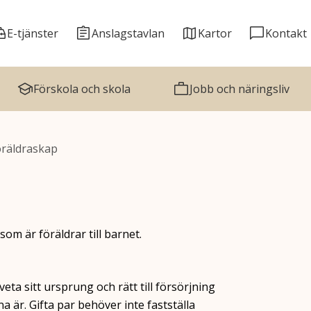
E-tjänster
Anslagstavlan
Kartor
Kontakt
Förskola och skola
Jobb och näringsliv
öräldraskap
som är föräldrar till barnet.
 veta sitt ursprung och rätt till försörjning
rna är. Gifta par behöver inte fastställa