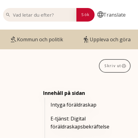
VAD LETAR DU EFTER?
Translate
Sök
Kommun och politik
Uppleva och göra
Skriv ut
Innehåll på sidan
Intyga föräldraskap
E-tjänst: Digital
föräldraskapsbekräftelse