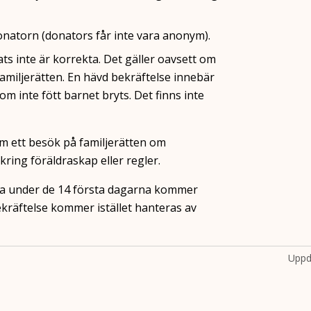
onatorn (donators får inte vara anonym).
s inte är korrekta. Det gäller oavsett om
 familjerätten. En hävd bekräftelse innebär
m inte fött barnet bryts. Det finns inte
m ett besök på familjerätten om
 kring föräldraskap eller regler.
rna under de 14 första dagarna kommer
räftelse kommer istället hanteras av
Uppd