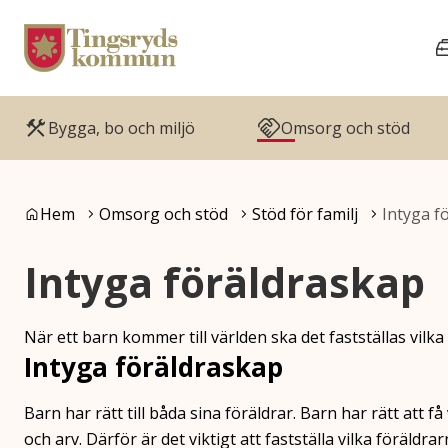
Gå till innehåll
Gå till huvudmeny
Bygga, bo och miljö
Omsorg och stöd
Du är här:
Hem
Omsorg och stöd
Stöd för familj
Intyga f
Intyga föräldraskap
När ett barn kommer till världen ska det fastställas vilka 
Intyga föräldraskap
Barn har rätt till båda sina föräldrar. Barn har rätt att få
och arv. Därför är det viktigt att fastställa vilka föräldra