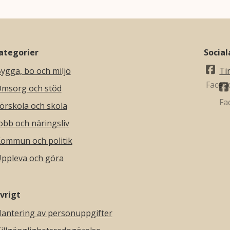
ategorier
Socia
ygga, bo och miljö
Ti
msorg och stöd
örskola och skola
obb och näringsliv
ommun och politik
ppleva och göra
vrigt
antering av personuppgifter