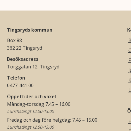
Tingsryds kommun
K
Box 88
B
362 22 Tingsryd
O
Besöksadress
F
Torggatan 12, Tingsryd
J
Telefon
K
0477-441 00
U
Öppettider och växel
Måndag-torsdag 7.45 – 16.00
Ö
Lunchstängt 12.00-13.00
Fredag och dag före helgdag: 7.45 – 15.00
H
Lunchstängt 12.00-13.00