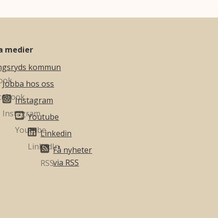
la medier
ngsryds kommun
Jobba hos oss
Instagram
Youtube
Linkedin
Få nyheter
via RSS