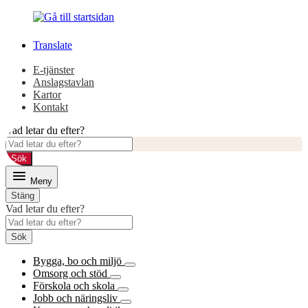
Gå
Gå
till
till
innehåll
huvudmeny
Translate
E-tjänster
Anslagstavlan
Kartor
Kontakt
Vad letar du efter?
Sök
Meny
Stäng
Vad letar du efter?
Sök
Bygga, bo och miljö
Omsorg och stöd
Förskola och skola
Jobb och näringsliv