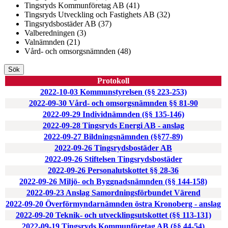
Tingsryds Kommunföretag AB (41)
Tingsryds Utveckling och Fastighets AB (32)
Tingsrydsbostäder AB (37)
Valberedningen (3)
Valnämnden (21)
Vård- och omsorgsnämnden (48)
Sök
Protokoll
2022-10-03 Kommunstyrelsen (§§ 223-253)
2022-09-30 Vård- och omsorgsnämnden §§ 81-90
2022-09-29 Individnämnden (§§ 135-146)
2022-09-28 Tingsryds Energi AB - anslag
2022-09-27 Bildningsnämnden (§§77-89)
2022-09-26 Tingsrydsbostäder AB
2022-09-26 Stiftelsen Tingsrydsbostäder
2022-09-26 Personalutskottet §§ 28-36
2022-09-26 Miljö- och Byggnadsnämnden (§§ 144-158)
2022-09-23 Anslag Samordningsförbundet Värend
2022-09-20 Överförmyndarnämnden östra Kronoberg - anslag
2022-09-20 Teknik- och utvecklingsutskottet (§§ 113-131)
2022-09-19 Tingsryds Kommunföretag AB (§§ 44-54)