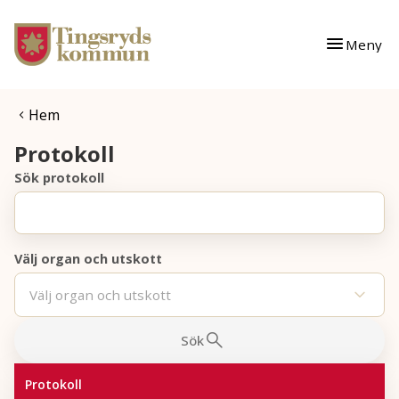
Gå till innehåll
Gå till huvudmeny
Meny
Du är här:
Hem
Protokoll
Sök protokoll
Välj organ och utskott
Välj organ och utskott
Sök
Protokoll