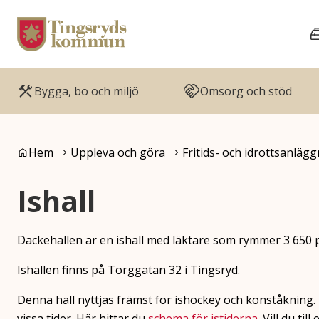
Gå till innehåll
Gå till huvudmeny
Bygga, bo och miljö
Omsorg och stöd
Du är här:
Hem
Uppleva och göra
Fritids- och idrottsanläg
Ishall
Dackehallen är en ishall med läktare som rymmer 3 650 
Ishallen finns på Torggatan 32 i Tingsryd.
Denna hall nyttjas främst för ishockey och konståkning.
vissa tider. Här hittar du
schema för istiderna
. Vill du ti