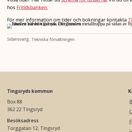
hos
Fritidsbanken.
För mer information om tider och bokningar kontakta
T
Sidansvarig
Tekniska förvaltningen
Tingsryds kommun
K
Box 88
B
362 22 Tingsryd
O
Besöksadress
F
Torggatan 12, Tingsryd
J