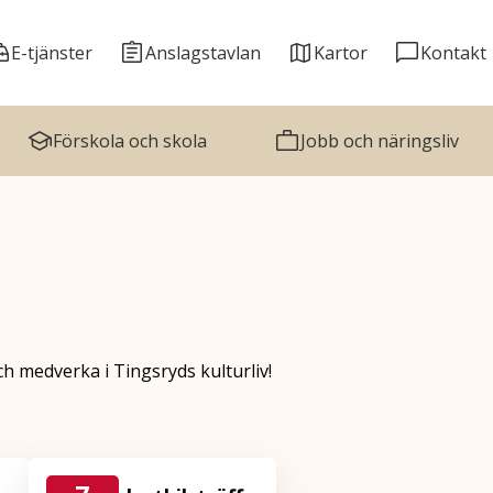
E-tjänster
Anslagstavlan
Kartor
Kontakt
Förskola och skola
Jobb och näringsliv
ch medverka i Tingsryds kulturliv!