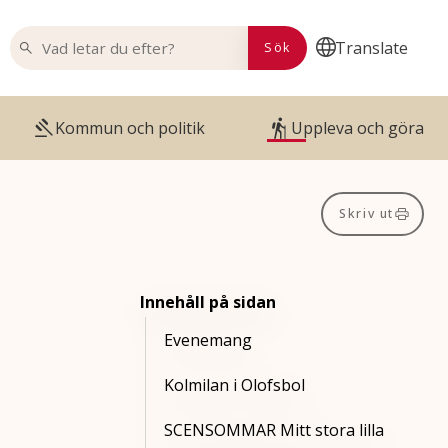
VAD LETAR DU EFTER?
Translate
Sök
Kommun och politik
Uppleva och göra
Skriv ut
Innehåll på sidan
Evenemang
Kolmilan i Olofsbol
SCENSOMMAR Mitt stora lilla