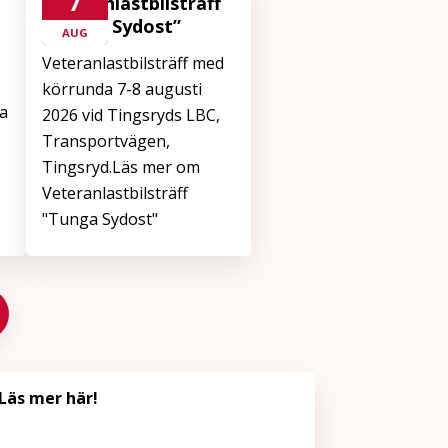
7
Veteranlastbilsträff
”Tunga Sydost”
AUG
Veteranlastbilsträff med
körrunda 7-8 augusti
a
2026 vid Tingsryds LBC,
Transportvägen,
Tingsryd.Läs mer om
Veteranlastbilsträff
"Tunga Sydost"
Läs mer här!