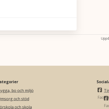
Uppd
ategorier
Socia
ygga, bo och miljö
Ti
msorg och stöd
örskola och skola