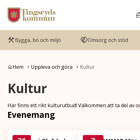
Gå till innehåll
Gå till huvudmeny
Bygga, bo och miljö
Omsorg och stöd
Du är här:
Hem
Uppleva och göra
Kultur
Kultur
Här finns ett rikt kulturutbud! Välkommen att ta del av o
Evenemang