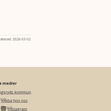
aterad:
2026-03-02
la medier
ngsryds kommun
Jobba hos oss
Instagram