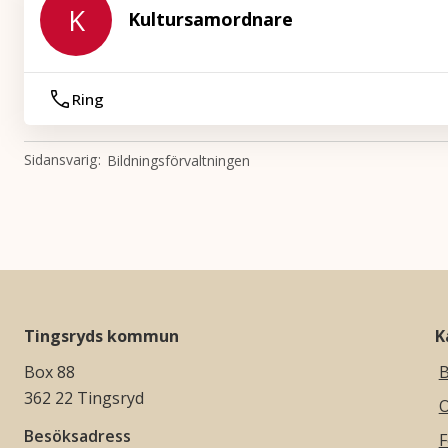
K
Kultursamordnare
Ring
Sidansvarig
Bildningsförvaltningen
Tingsryds kommun
K
Box 88
B
362 22 Tingsryd
O
Besöksadress
F