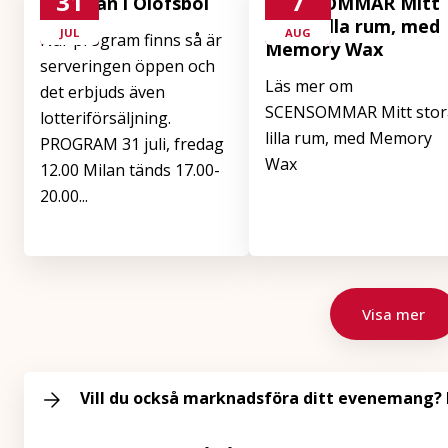
31
7
Kolmilan i Olofsbol
SCENSOMMAR Mitt
stora lilla rum, med
JUL
AUG
När program finns så är
Memory Wax
serveringen öppen och
Läs mer om
det erbjuds även
SCENSOMMAR Mitt stor
lotteriförsäljning.
lilla rum, med Memory
PROGRAM 31 juli, fredag
Wax
12.00 Milan tänds 17.00-
20.00...
Visa mer
Vill du också marknadsföra ditt evenemang? 