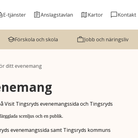
E-tjänster
Anslagstavlan
Kartor
Kontakt
Förskola och skola
Jobb och näringsliv
ör ditt evenemang
venemang
s på Visit Tingsryds evenemangssida och Tingsryds
ngsryds evenemangssida samt Tingsryds kommuns