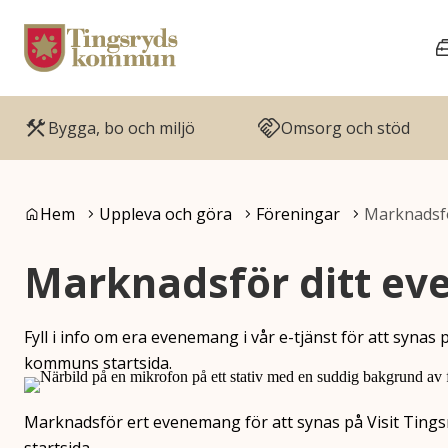
Gå till innehåll
Gå till huvudmeny
Bygga, bo och miljö
Omsorg och stöd
Du är här:
Hem
Uppleva och göra
Föreningar
Marknadsf
Marknadsför ditt e
Fyll i info om era evenemang i vår e-tjänst för att syna
kommuns startsida.
Marknadsför ert evenemang för att synas på Visit Ti
startsida.