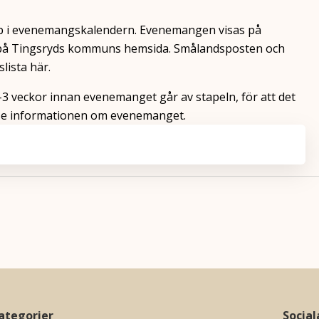
 upp i evenemangskalendern. Evenemangen visas på
 på Tingsryds kommuns hemsida. Smålandsposten och
lista här.
 2-3 veckor innan evenemanget går av stapeln, för att det
a se informationen om evenemanget.
ategorier
Socia