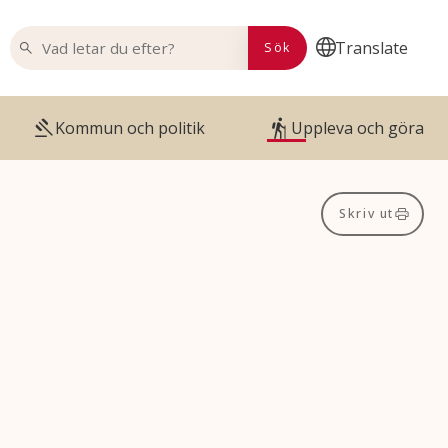
VAD LETAR DU EFTER?
Translate
Sök
Kommun och politik
Uppleva och göra
Skriv ut