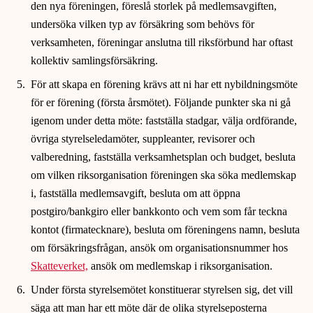
den nya föreningen, föreslå storlek på medlemsavgiften,
undersöka vilken typ av försäkring som behövs för
verksamheten, föreningar anslutna till riksförbund har oftast
kollektiv samlingsförsäkring.
För att skapa en förening krävs att ni har ett nybildningsmöte
för er förening (första årsmötet). Följande punkter ska ni gå
igenom under detta möte: fastställa stadgar, välja ordförande,
övriga styrelseledamöter, suppleanter, revisorer och
valberedning, fastställa verksamhetsplan och budget, besluta
om vilken riksorganisation föreningen ska söka medlemskap
i, fastställa medlemsavgift, besluta om att öppna
postgiro/bankgiro eller bankkonto och vem som får teckna
kontot (firmatecknare), besluta om föreningens namn, besluta
om försäkringsfrågan, ansök om organisationsnummer hos
Skatteverket,
ansök om medlemskap i riksorganisation.
Under första styrelsemötet konstituerar styrelsen sig, det vill
säga att man har ett möte där de olika styrelseposterna