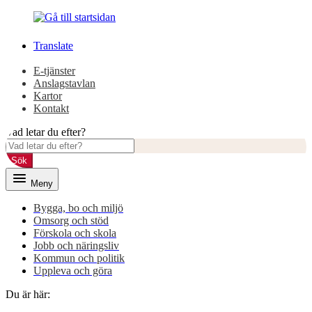
Gå
Gå
till
till
innehåll
huvudmeny
Translate
E-tjänster
Anslagstavlan
Kartor
Kontakt
Vad letar du efter?
Sök
Meny
Bygga, bo och miljö
Omsorg och stöd
Förskola och skola
Jobb och näringsliv
Kommun och politik
Uppleva och göra
Du är här: