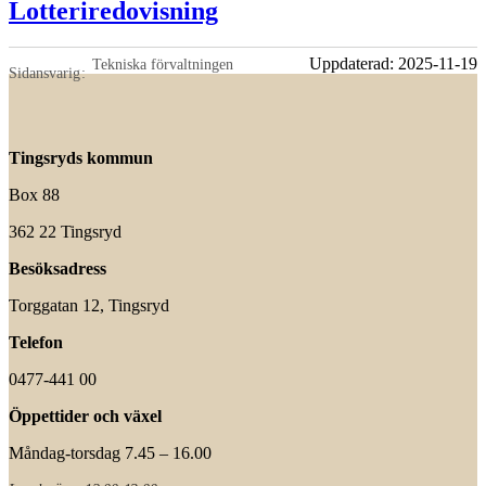
Lotteriredovisning
Uppdaterad:
2025-11-19
Tekniska förvaltningen
Sidansvarig
Tingsryds kommun
Box 88
362 22 Tingsryd
Besöksadress
Torggatan 12, Tingsryd
Telefon
0477-441 00
Öppettider och växel
Måndag-torsdag 7.45 – 16.00