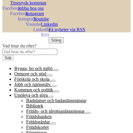
Tingsryds kommun
Jobba hos oss
Instagram
Youtube
Linkedin
Få nyheter via RSS
Stäng
Vad letar du efter?
Sök
Bygga, bo och miljö
Omsorg och stöd
Förskola och skola
Jobb och näringsliv
Kommun och politik
Uppleva och göra
Badplatser och badanläggningar
Bibliotek
Fritids- och idrottsanläggningar
Fritidsbanken
Fritidsgårdar
Fritidskortet
Föreningar