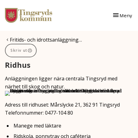
Gå till innehåll
Gå till huvudmeny
Meny
Du är här:
Fritids- och idrottsanläggning…
Skriv ut
Ridhus
Anläggningen ligger nära centrala Tingsryd med
närhet till skog och natur.
Adress till ridhuset: Mårslycke 21, 362 91 Tingsryd
Telefonnummer: 0477-104 80
Manege med läktare
Ridskola, ponnytrav och caféteria