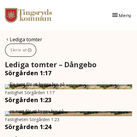
Gå till innehåll
Gå till huvudmeny
Meny
Du är här:
Lediga tomter
Skriv ut
Lediga tomter – Dångebo
Sörgården 1:17
Fastighet Sörgården 1:17
Sörgården 1:23
Fastigheten Sörgården 1:23
Sörgården 1:24