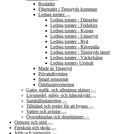
Bostäder
Fibernätet i Tingsryds kommun
Lediga tomter
Lediga tomter - Dångebo
Lediga tomter - Fridafors
Lediga tomter - Konga
Lediga tomter - Linneryd
Lediga tomter - Ryd
Lediga tomter - Rävemåla
Lediga tomter - Tingsryds tätort
Lediga tomter - Väckelsång
Lediga tomter- Urshult
Made in Tingsryd
Privatuthyrning
Smart sensornät
Ödehusinventering
Gator, trafik, och allmänna platser
Livsmedel, miljö- och hälsoskydd
Samhällsplanering
Tillstånd och regler för att bygga
Vatten och avlopp
Översiktsplan och detaljplaner
Omsorg och stöd
Förskola och skola
Jobb och näringsliv