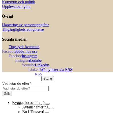
Kommun och politik
Uppleva och göra
Övrigt
Hantering av personuppgifter
Tillgänglighetsredogörelse
Sociala medier
Tingsryds kommun
Jobba hos oss
Instagram
Youtube
Linkedin
Få nyheter via RSS
Stäng
Vad letar du efter?
Sök
Bygga, bo och miljö
Avfallshantering
Bo i Tingsryd