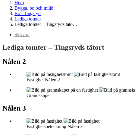
Hem
Bygga, bo och miljö
Bo i Tingsryd
Lediga tomter
Lediga tomter – Tingsryds täto…
Skriv ut
Lediga tomter – Tingsryds tätort
Nålen 2
Fastighet Nålen 2
Grannskapet
Nålen 3
Fastighetsbeteckning Nålen 3