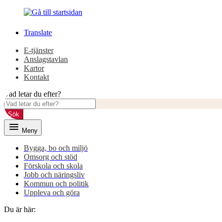
Gå
Gå
till
till
innehåll
huvudmeny
Translate
E-tjänster
Anslagstavlan
Kartor
Kontakt
Vad letar du efter?
Sök
Meny
Bygga, bo och miljö
Omsorg och stöd
Förskola och skola
Jobb och näringsliv
Kommun och politik
Uppleva och göra
Du är här: