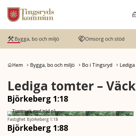
Gå till innehåll
Gå till huvudmeny
Bygga, bo och miljö
Omsorg och stöd
Du är här:
Hem
Bygga, bo och miljö
Bo i Tingsryd
Lediga
Lediga tomter – Väc
Björkeberg 1:18
Fastighet Björkeberg 1:18
Björkeberg 1:88