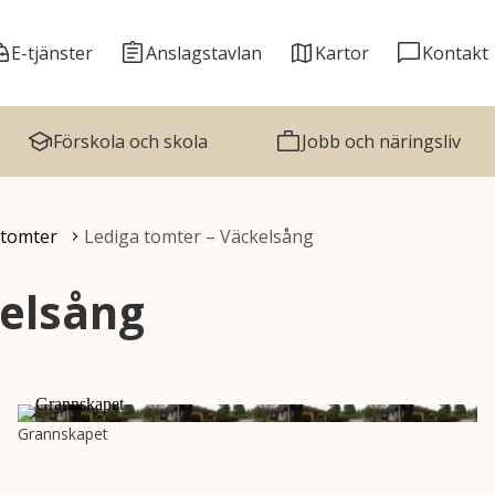
E-tjänster
Anslagstavlan
Kartor
Kontakt
Förskola och skola
Jobb och näringsliv
 tomter
Lediga tomter – Väckelsång
kelsång
Grannskapet