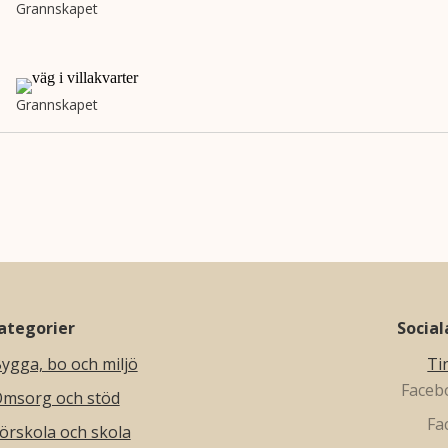
Grannskapet
Grannskapet
ategorier
Socia
ygga, bo och miljö
Ti
msorg och stöd
örskola och skola