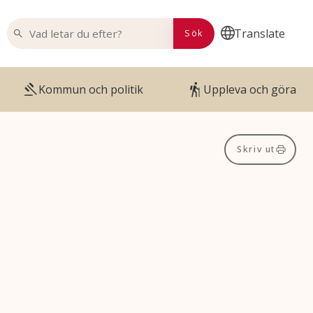
VAD LETAR DU EFTER?
Translate
Sök
Kommun och politik
Uppleva och göra
Skriv ut