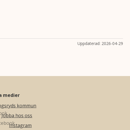
Uppdaterad:
2026-04-29
la medier
ngsryds kommun
Jobba hos oss
Instagram