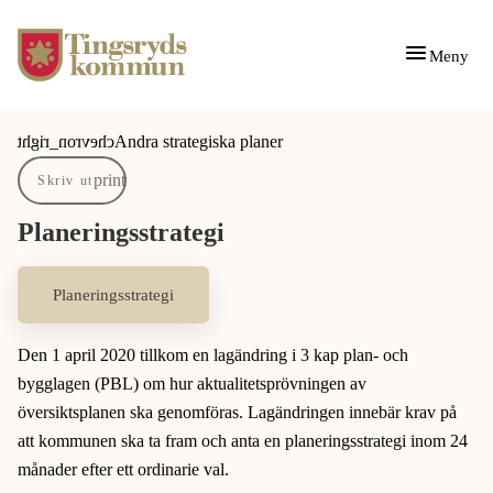
Gå till innehåll
Gå till huvudmeny
Meny
Du är här:
Andra strategiska planer
Skriv ut
Planeringsstrategi
Planeringsstrategi
Den 1 april 2020 tillkom en lagändring i 3 kap plan- och
bygglagen (PBL) om hur aktualitetsprövningen av
översiktsplanen ska genomföras. Lagändringen innebär krav på
att kommunen ska ta fram och anta en planeringsstrategi inom 24
månader efter ett ordinarie val.