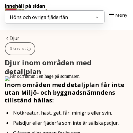
Innehåll på sidan
Gå till innehåll
Gå till huvudmeny
Meny
Höns och övriga fjäderfän
Du är här:
Djur
Skriv ut
Djur inom områden med
detaljplan
Inom områden med detaljplan får inte
utan Miljö- och byggnadsnämndens
tillstånd hållas:
Nötkreatur, häst, get, får, minigris eller svin.
Pälsdjur eller fjäderfä som inte är sällskapsdjur.