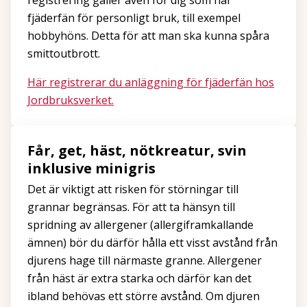
registrering gäller även för dig som har
fjäderfän för personligt bruk, till exempel
hobbyhöns. Detta för att man ska kunna spåra
smittoutbrott.
Här registrerar du anläggning för fjäderfän hos
Jordbruksverket.
Får, get, häst, nötkreatur, svin
inklusive minigris
Det är viktigt att risken för störningar till
grannar begränsas. För att ta hänsyn till
spridning av allergener (allergiframkallande
ämnen) bör du därför hålla ett visst avstånd från
djurens hage till närmaste granne. Allergener
från häst är extra starka och därför kan det
ibland behövas ett större avstånd. Om djuren