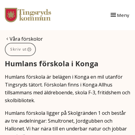
Gå till innehåll
Gå till huvudmeny
Meny
Du är här:
Våra förskolor
Skriv ut
Humlans förskola i Konga
Humlans förskola är belägen i Konga en mil utanför
Tingsryds tätort. Förskolan finns i Konga Allhus
tillsammans med äldreboende, skola F-3, fritidshem och
skolbibliotek.
Humlans förskola ligger på Skolgränden 1 och består
av tre avdelningar: Smultronet, Jordgubben och
Hallonet. Vi har nära till en underbar natur och jobbar