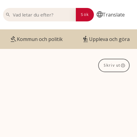
VAD LETAR DU EFTER?
Translate
Sök
Kommun och politik
Uppleva och göra
Skriv ut