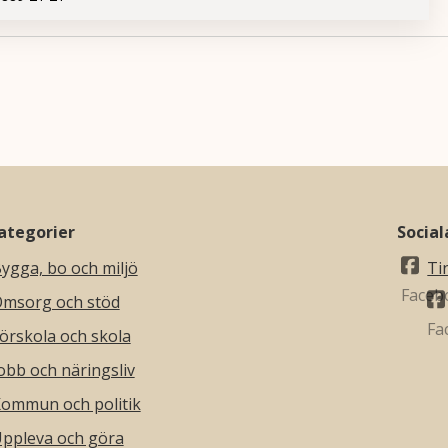
ategorier
Socia
ygga, bo och miljö
Ti
msorg och stöd
örskola och skola
obb och näringsliv
ommun och politik
ppleva och göra