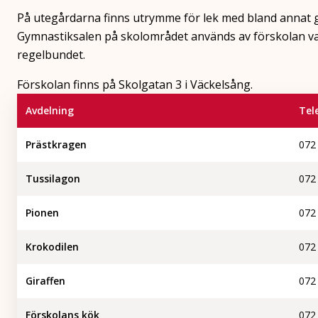
På utegårdarna finns utrymme för lek med bland annat g
Gymnastiksalen på skolområdet används av förskolan va
regelbundet.
Förskolan finns på Skolgatan 3 i Väckelsång.
Avdelning
Tel
Prästkragen
072
Tussilagon
072
Pionen
072
Krokodilen
072
Giraffen
072
Förskolans kök
072