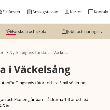
E-tjänster
Anslagstavlan
Kartor
Kontakt
Förskola och skola
Jobb och näringsliv
or
Nyckelpigans förskola i Väckel…
a i Väckelsång
 utanför Tingsryds tätort och ca 3 mil söder om
on och Pionen går barn i åldrarna 1-3 år och på
-5 år.