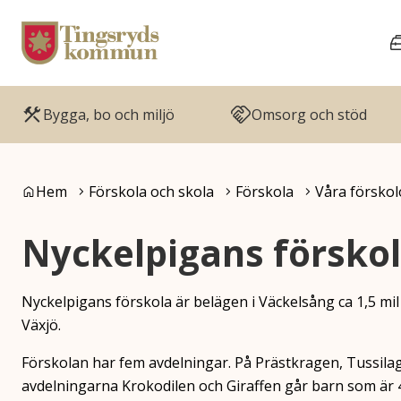
Gå till innehåll
Gå till huvudmeny
Bygga, bo och miljö
Omsorg och stöd
Du är här:
Hem
Förskola och skola
Förskola
Våra förskol
Nyckelpigans förskol
Nyckelpigans förskola är belägen i Väckelsång ca 1,5 mil
Växjö.
Förskolan har fem avdelningar. På Prästkragen, Tussilag
avdelningarna Krokodilen och Giraffen går barn som är 4