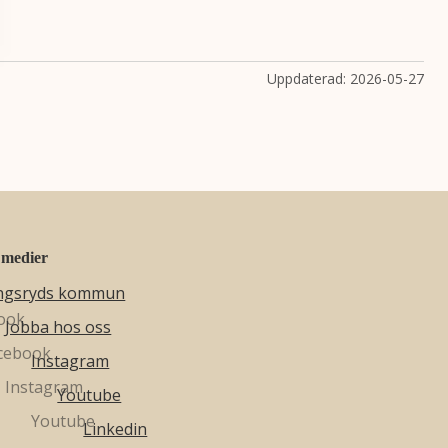
Uppdaterad:
2026-05-27
 medier
ngsryds kommun
Jobba hos oss
Instagram
Youtube
Linkedin