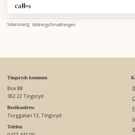
Ring
Sidansvarig
Bildningsförvaltningen
Tingsryds kommun
K
Box 88
B
362 22 Tingsryd
O
Besöksadress
F
Torggatan 12, Tingsryd
J
Telefon
K
0477-441 00