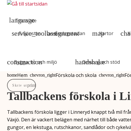
Gå till innehåll
Gå till huvudmeny
Translate
E-tjänster
Anslagstavlan
Kartor
K
Bygga, bo och miljö
Omsorg och stöd
Hem
Förskola och skola
Fö
Du är här:
Skriv ut
Tallbackens förskola i L
Tallbackens förskola ligger i Linneryd knappt två mil fr
Växjö. Den är vackert belägen med närhet till både vatt
gungor, en lekstuga, rutschkanor, sandlådor och cykelv