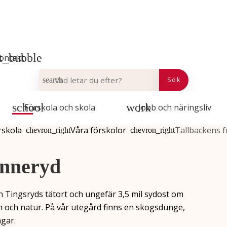
ontakt
VAD LETAR DU EFTER?
Sök
Förskola och skola
Jobb och näringsliv
rskola
Våra förskolor
Tallbackens f
inneryd
ån Tingsryds tätort och ungefär 3,5 mil sydost om
en och natur. På vår utegård finns en skogsdunge,
ägar.