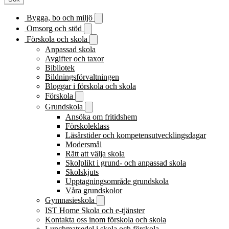
Bygga, bo och miljö
Omsorg och stöd
Förskola och skola
Anpassad skola
Avgifter och taxor
Bibliotek
Bildningsförvaltningen
Bloggar i förskola och skola
Förskola
Grundskola
Ansöka om fritidshem
Förskoleklass
Läsårstider och kompetensutvecklingsdagar
Modersmål
Rätt att välja skola
Skolplikt i grund- och anpassad skola
Skolskjuts
Upptagningsområde grundskola
Våra grundskolor
Gymnasieskola
IST Home Skola och e-tjänster
Kontakta oss inom förskola och skola
Lunchmatsedel i skola och förskola