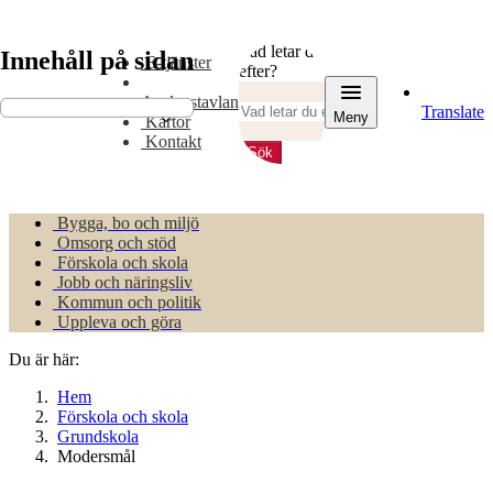
Gå
Gå
till
till
Vad letar du
Innehåll på sidan
innehåll
huvudmeny
E-tjänster
efter?
Anslagstavlan
Translate
Meny
Kartor
Kontakt
Sök
Bygga, bo och miljö
Omsorg och stöd
Förskola och skola
Jobb och näringsliv
Kommun och politik
Uppleva och göra
Du är här:
Hem
Förskola och skola
Grundskola
Modersmål