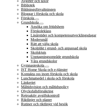
Avgifter och taxor
Bibliotek
Bildningsförvaltningen
Bloggar i förskola och skola
Förskola
Grundskola
Ansöka om fritidshem
Förskoleklass
Läsårstider och kompetensutvecklingsdagar
Modersmål
Rätt att välja skola
Skolplikt i grund- och anpassad skola
Skolskjuts
Upptagningsområde grundskola
Våra grundskolor
Gymnasieskola
IST Home Skola och e-tjänster
Kontakta oss inom förskola och skola
Lunchmatsedel i skola och förskola
Länkeriet
Måltidsvision och måltidspolicy
Olycksfallsförsäkring
Retroaktiv avgiftskontroll
Riktlinjer och planer
Rutiner och riktlinjer vid besök