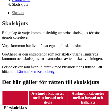
Skolskjuts
Skriv ut
Skolskjuts
Enligt lag är varje kommun skyldig att ordna skolskjuts för sina
grundskoleelever.
Varje kommun har även fattat egna politiska beslut.
GoAhead är den entreprenör som kör skolskjutsar i Tingsryds
kommun och skolskjutsarna samordnas av tekniska avdelningen.
För de elever som åker linjetrafik med busskort finns tidtabell att
hitta här:
Länstrafiken Kronoberg
Det här gäller för rätten till skolskjuts
Avstånd i kilometer
Avstånd i kilometer
mellan bostad och
mellan bostad och
skola
hållplats
Förskoleklass