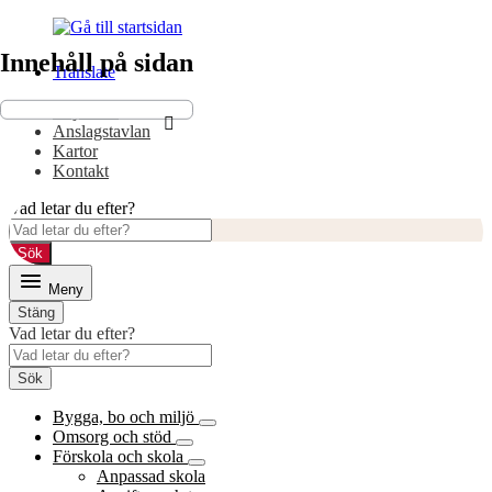
Gå
Gå
till
till
Innehåll på sidan
innehåll
huvudmeny
Translate
E-tjänster
Anslagstavlan
Kartor
Kontakt
Vad letar du efter?
Sök
Meny
Stäng
Vad letar du efter?
Sök
Bygga, bo och miljö
Omsorg och stöd
Förskola och skola
Anpassad skola